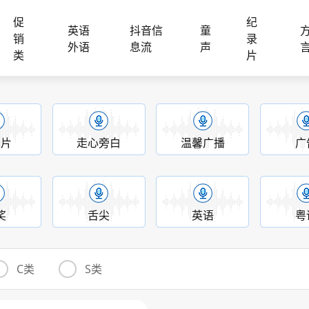
促
纪
英语
抖音信
童
销
录
外语
息流
声
类
片
录片
走心旁白
温馨广播
广
奖
舌尖
英语
粤
C类
S类