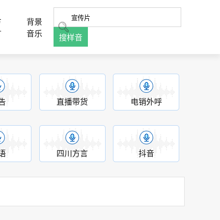
方
背景
言
音乐
搜样音
告
直播带货
电销外呼
语
四川方言
抖音