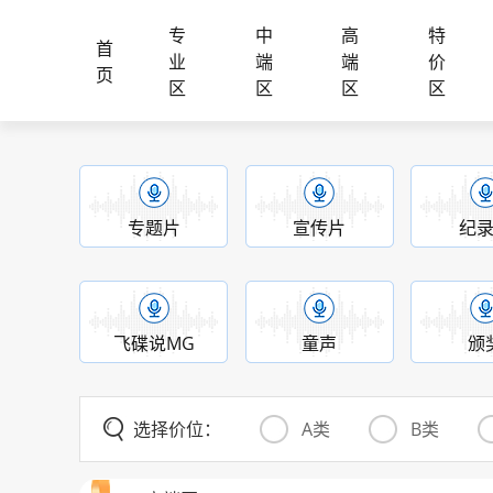
专
中
高
特
首
业
端
端
价
页
区
区
区
区
专题片
宣传片
纪
飞碟说MG
童声
颁
选择价位：
A类
B类