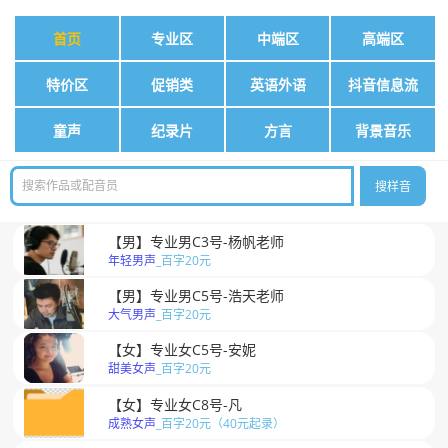
首页
专业区
中端区
高端区
特价区
促销类
英语外语
抖音信息流
童声
纪录片
方言
背景音乐
搜样音
【男】专业男C3号-杨帆老师
年轻男声
_百字20元
【男】专业男C5号-浩天老师
大气男声
_百字20元
【女】专业女C5号-安妮
甜美女声
_百字20元
【女】专业女C8号-凡
成熟女声
_百字20元（40元起录）