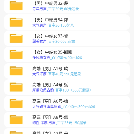
【男】中端男B2-段
青年男声
_百字30元 60元起录
【男】中端男B4-郎
大气男声
_百字30 150起录
【女】中端女B3-郭
甜美女声
_百字30 60元起录
【女】中端女B5-甜甜
多风格女声
_百字30元 90元起录
高端【男】A1号-鸣
大气浑厚
_百字40元 150元起录
高端【男】A4号-斌
厚重沧桑古韵
_百字100（300元起录）
高端【男】A6号-棣
大气磁性浑厚质感
_百字40元 300元起录
高端【男】A8号-霖
磁性 浑厚 男声
_百字35元 150起录
高端【女】A2号-丹